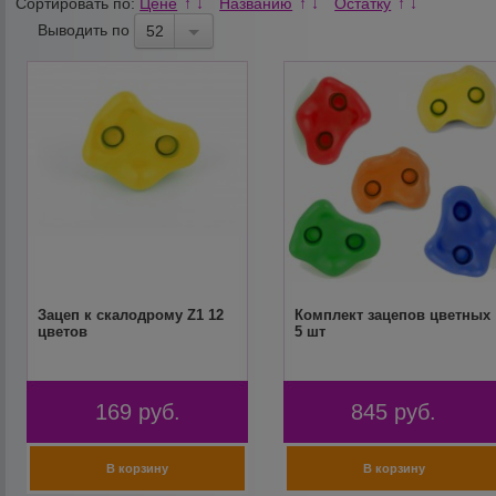
Сортировать по:
Цене
Названию
Остатку
↑
↓
↑
↓
↑
↓
Выводить по
52
Зацеп к скалодрому Z1 12
Комплект зацепов цветных
цветов
5 шт
169
руб.
845
руб.