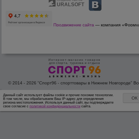
URALSOFT
Продвижение сайта
— компания «Форму
Продаж»
Интернет-магазин товаров
для спорта, туризма и отдыха
© 2014 - 2026 “Спорт96 - спорттовары в Нижнем Новгороде” Вс
права защишены /
Оферта
/
Согласие на обработку персональн
данных
Данный сайт использует файлы cookie и прочие похожие технологии.
ОК
В том числе, мы обрабатываем Ваш IP-адрес для определения
региона местоположения. Используя данный сайт, вы подтверждаете
свое согласие с
политикой конфиденциальности
сайта.